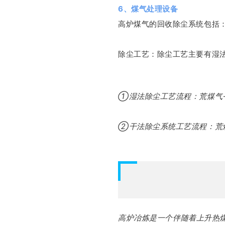
6、煤气处理设备
高炉煤气的回收除尘系统包括
除尘工艺：除尘工艺主要有湿
①湿法除尘工艺流程：荒煤气→
②干法除尘系统工艺流程：荒
高炉冶炼是一个伴随着上升热