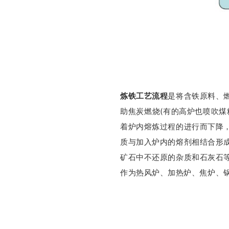
炼铁工艺流程
是将含铁原料、
助焦炭燃烧(有的高炉也喷吹
着炉内熔炼过程的进行而下降
质与加入炉内的熔剂相结合形
矿石中不还原的杂质和石灰石
作为热风炉、加热炉、焦炉、