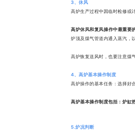
3、休风
高炉生产过程中因临时检修或
高炉休风和复风操作中最重要
炉顶及煤气管道内通入蒸汽，以
高炉恢复送风时，也要注意煤
4、高炉基本操作制度
高炉操作的基本任务：选择好
高炉基本操作制度包括：炉缸
5.炉况判断