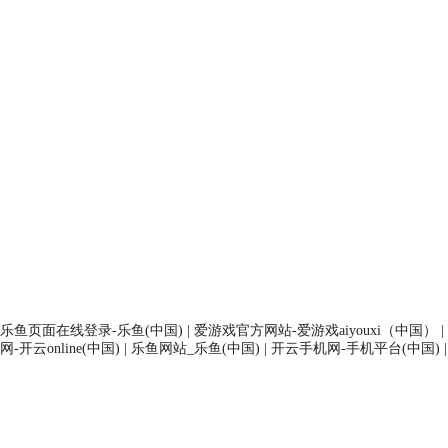
乐鱼页面在线登录-乐鱼(中国)
|
爱游戏官方网站-爱游戏aiyouxi（中国）
|
网-开云online(中国)
|
乐鱼网站_乐鱼(中国)
|
开云手机网-手机平台(中国)