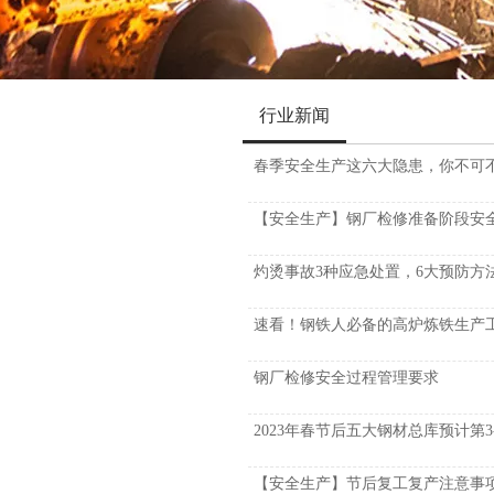
行业新闻
春季安全生产这六大隐患，你不可
【安全生产】钢厂检修准备阶段安
灼烫事故3种应急处置，6大预防方
速看！钢铁人必备的高炉炼铁生产
钢厂检修安全过程管理要求
2023年春节后五大钢材总库预计第3
【安全生产】节后复工复产注意事